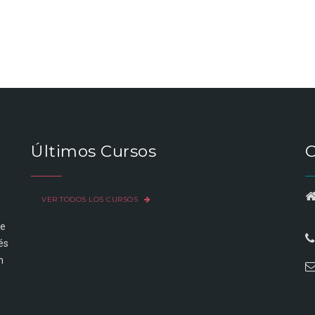
Últimos Cursos
C
VER TODOS LOS CURSOS
de
és
n